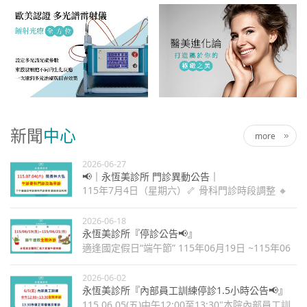
新聞
中心
more
2026-06-27
📢｜永恆美診所 門診異動公告｜
115年7月4日（星期六）🦴 骨科門診時段調整 🔸
原門診時間：14:00－17:00➡️ 調整為：09:00－
12:00
2026-06-18
永恆美診所『停診公告📢』
適逢國定假日“端午節” 115年06月19日 ~115年06
月21日全院休診
2026-06-02
永恆美診所『內部員工訓練停診1.5小時公告📢』
115.06.05(五)中午12:00至13:30"本院內部員工訓