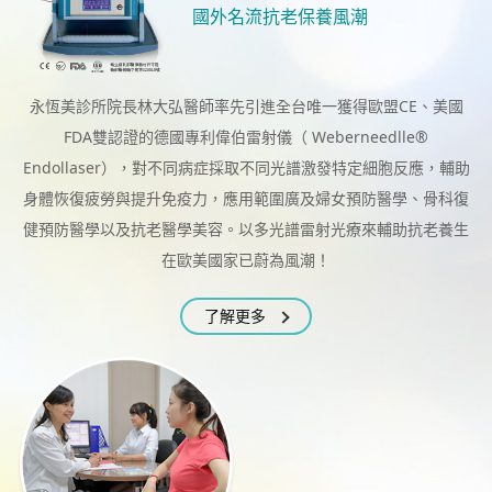
國外名流抗老保養風潮
繁體中文
永恆美診所院長林大弘醫師率先引進全台唯一獲得歐盟CE、
美國
FDA雙認證的德國專利偉伯雷射儀（ Weberneedlle®
Endollaser），
對不同病症採取不同光譜激發特定細胞反應，輔助
身體恢復疲勞與提升免疫力，
應用範圍廣及婦女預防醫學、骨科復
健預防醫學以及抗老醫學美容。
以多光譜雷射光療來輔助抗老養生
在歐美國家已蔚為風潮！
了解更多