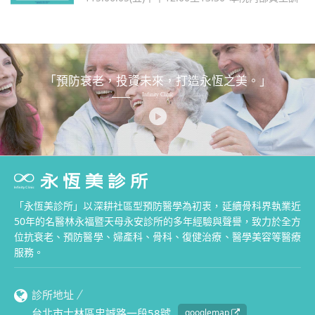
練1.5小時"院所暫停掛號及物理治療。 13:30後即
恢復正常看診及復健 ，造成不便深感抱歉🙏!!
「預防衰老，投資未來，打造永恆之美。」
Infinity Clinic
「永恆美診所」以深耕社區型預防醫學為初衷，延續骨科界執業近
50年的名醫林永福暨天母永安診所的多年經驗與聲譽，致力於全方
位抗衰老、預防醫學、婦產科、骨科、復健治療、醫學美容等醫療
服務。
診所地址
台北市士林區忠誠路一段58號
googlemap