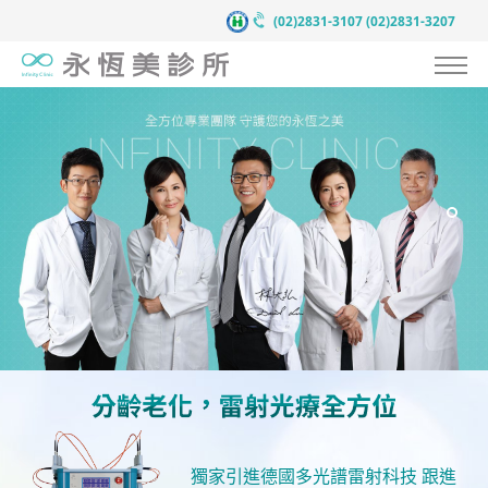
(02)2831-3107
(02)2831-3207
認識永恆美
抗衰老預防醫學
服務項目
案例見證
醫療團隊
醫療新知
新聞中心
聯絡我們
獨家引進德國多光譜雷射科技 跟進