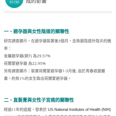
成的影響
01/30
繁體中文
一、避孕器與女性陰道的關聯性
3
研究調查顯示，在避孕器裝置後
個月
，
念珠菌陰道外陰炎的機
率
：
(
T)
29.57%
金屬避孕器
銅
為
22.95%
荷爾蒙避孕器
為
1-3
,
另有調查顯示：
裝置荷爾蒙避孕器
月後
由於青春痘變嚴
重
，約有1%的女生取出
荷爾蒙避孕器
。
二、直髮膏與女性子宮癌的關聯性
US National Institutes of Health (NIH)
經過11年的追蹤，發表於