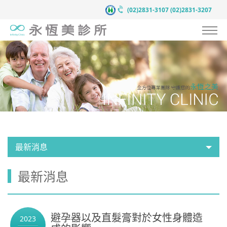
(02)2831-3107
(02)2831-3207
認識永恆美
抗衰老預防醫學
服務項目
案例見證
醫療團隊
最新消息
醫療新知
最新消息
新聞中心
聯絡我們
避孕器以及直髮膏對於女性身體造
2023