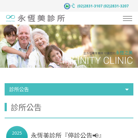
(02)2831-3107
(02)2831-3207
認識永恆美
抗衰老預防醫學
服務項目
案例見證
醫療團隊
診所公告
醫療新知
診所公告
新聞中心
聯絡我們
2025
永恆美診所『停診公告📢』