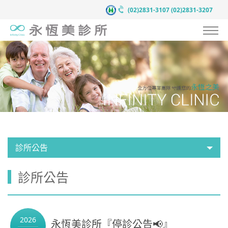
(02)2831-3107
(02)2831-3207
認識永恆美
抗衰老預防醫學
服務項目
案例見證
醫療團隊
診所公告
醫療新知
診所公告
新聞中心
聯絡我們
2026
永恆美診所『停診公告📢』