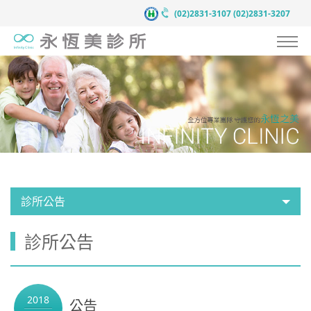
(02)2831-3107
(02)2831-3207
認識永恆美
抗衰老預防醫學
服務項目
案例見證
醫療團隊
診所公告
醫療新知
診所公告
新聞中心
聯絡我們
2018
公告