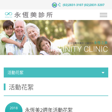
(02)2831-3107
(02)2831-3207
認識永恆美
抗衰老預防醫學
服務項目
案例見證
醫療團隊
活動花絮
醫療新知
活動花絮
新聞中心
聯絡我們
2018
永恆美2週年活動花絮