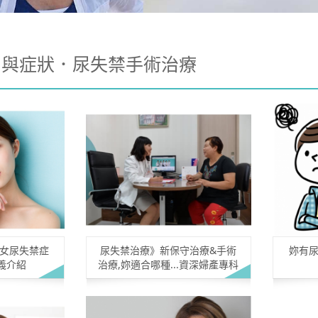
因與症狀．尿失禁手術治療
婦女尿失禁症
尿失禁治療》新保守治療&手術
妳有尿
義介紹
治療,妳適合哪種...資深婦產專科