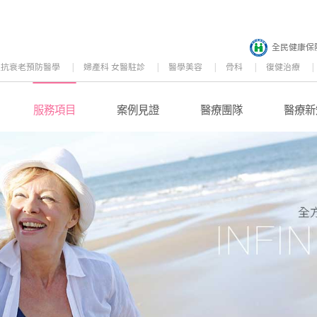
全民健康保
位抗衰老預防醫學
婦產科 女醫駐診
醫學美容
骨科
復健治療
服務項目
案例見證
醫療團隊
醫療新