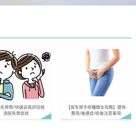
失禁嗎?快速自我評估檢
【尿失禁手術種類全攻略】健保
測尿失禁症狀
費用/後遺症/術後注意事項