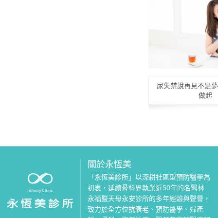
尿失禁說再見不是夢
做起
關於永恆美
「永恆美診所」以深耕社區型預防醫學為
初衷，延續骨科界執業近50年的名醫林
永福暨天母永安診所的多年經驗與聲譽，
致力於全方位抗衰老、預防醫學、婦產