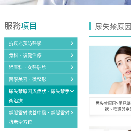
服務
項目
尿失禁原
抗衰老預防醫學
骨科．復健治療
婦產科．女醫駐診
醫學美容．微整形
尿失禁原因與症狀．尿失禁手
術治療
尿失禁原因>常見
狀、種類與定
靜脈雷射改善中風．靜脈雷射
抗老全方位