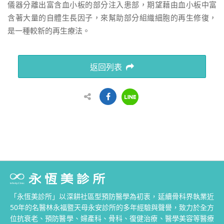
儀器分離出富含血小板的部分注入患部，期望藉由血小板中富
含著大量的自體生長因子，來幫助部分組織細胞的再生修復，
是一種較新的再生療法。
返回列表
「永恆美診所」以深耕社區型預防醫學為初衷，延續骨科界執業近
50年的名醫林永福暨天母永安診所的多年經驗與聲譽，致力於全方
位抗衰老、預防醫學、婦產科、骨科、復健治療、醫學美容等醫療