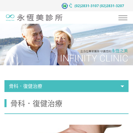
(02)2831-3107
(02)2831-3207
認識永恆美
抗衰老預防醫學
服務項目
案例見證
醫療團隊
骨科．復健治療
醫療新知
骨科．復健治療
新聞中心
聯絡我們