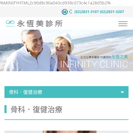
%MINIFYHTML2c90d8c90a043cd939c073c4c1a28d5b2%
(02)2831-3107
(02)2831-3207
認識永恆美
抗衰老預防醫學
服務項目
案例見證
醫療團隊
骨科．復健治療
醫療新知
骨科．復健治療
新聞中心
聯絡我們