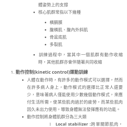
體姿勢上的支撐
核心肌群常指以下幾種
橫膈膜
腹橫肌、腹內外斜肌
骨盆底肌
多裂肌
訓練過程中，當其中一個肌群有動作收縮
時，其他肌群亦會伴隨著共同收縮
動作控制(kinetic control)
運動訓練
人體在動作時，有許多的動作模式可以選擇，然而
在許多病人身上，動作模式的選擇比正常人還要
少，意味著病人僅能使用少數幾個動作模式，來應
付生活所需，使某些肌肉過於的疲勞，而某些肌肉
因久未出力使用，導致身體無法發揮應有的功能。
動作控制將身體肌群分為三大類
Local stabilizer :
跨單關節肌肉，
l