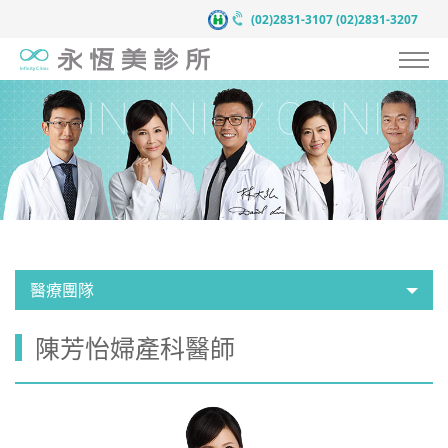
(02)2831-3107
(02)2831-3207
認識永恆美
抗衰老預防醫學
服務項目
案例見證
醫療團隊
醫療團隊
醫療新知
陳芳怡婦產科醫師
新聞中心
聯絡我們