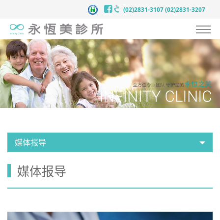
(02)2831-3107
(02)2831-3207
认识永恒美
抗衰老预防医学
服务项目
案例见证
医师团队
媒体报导
医疗新知
媒体报导
新闻中心
联络我们