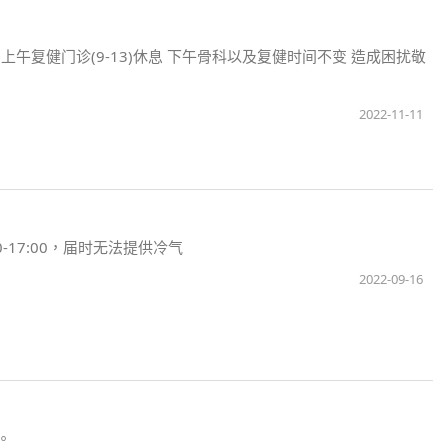
停诊 上午复健门诊(9-13)休息 下午骨科以及复健时间不变 造成困扰敬
2022-11-11
30-17:00，届时无法提供冷气
2022-09-16
谅。