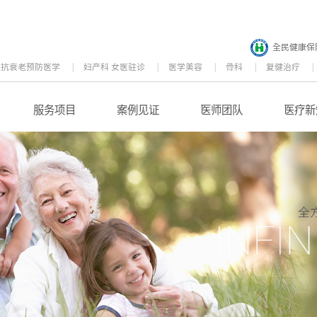
全民健康保
位抗衰老预防医学
妇产科 女医驻诊
医学美容
骨科
复健治疗
服务项目
案例见证
医师团队
医疗新