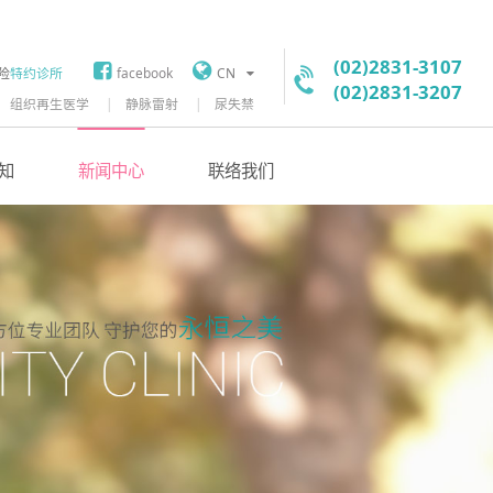
(02)2831-3107
险
特约诊所
facebook
CN
(02)2831-3207
组织再生医学
静脉雷射
尿失禁
知
新闻中心
联络我们