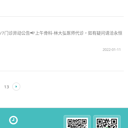
‘2/7门诊异动公告📢’上午骨科-林大弘医师代诊，如有疑问请洽永恒
2022-01-11
13