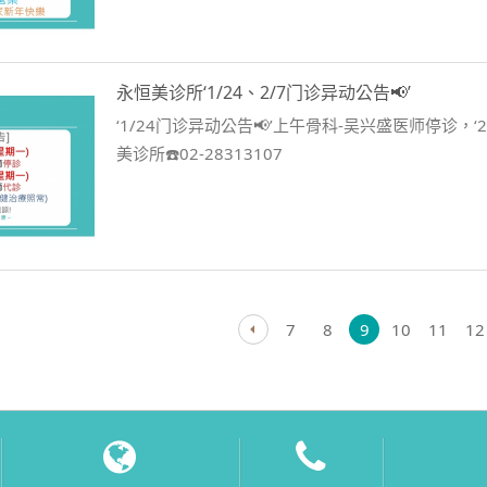
永恒美诊所‘1/24、2/7门诊异动公告📢’
‘1/24门诊异动公告📢’上午骨科-吴兴盛医师停诊，
美诊所☎️02-28313107
7
8
9
10
11
12