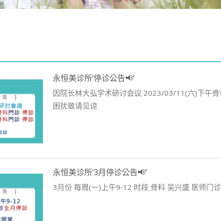
永恒美诊所‘停诊公告📢’
因院长林大弘学术研讨会议 2023/03/11(六)下午骨
困扰敬请见谅
永恒美诊所‘3月停诊公告📢’
3月份 每周(一)上午9-12 时段 骨科 吴兴盛 医