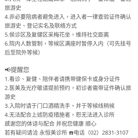
旅游史
4.非必要陪病者避免进入，进入者一律查验证件确认
旅游史、登记实名及联络方式
5.侯诊区及复健区采梅花坐，维持社交距离
6.院内人数管制，等候区满座时暂停入内（可先挂号
后至院外等候）
📢提醒您
1.看诊、复健、陪伴者请携带健保卡或身分证件
2.医美及光疗敬请提前预约，初诊者需带证件确认旅
游史
3.入院时请于门口酒精洗手，并于等候线稍候
4.无法配合上述防疫措施者，恕无法进入诊所
感谢您的体谅与配合 并祝您健康 顺心
若有疑问请洽 永恒美诊所 ☎️电话（02）2831-3107