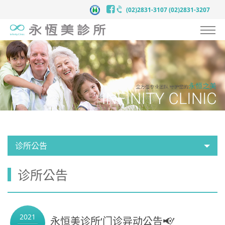
(02)2831-3107
(02)2831-3207
认识永恒美
抗衰老预防医学
服务项目
案例见证
医师团队
诊所公告
医疗新知
诊所公告
新闻中心
联络我们
2021
永恒美诊所‘门诊异动公告📢’