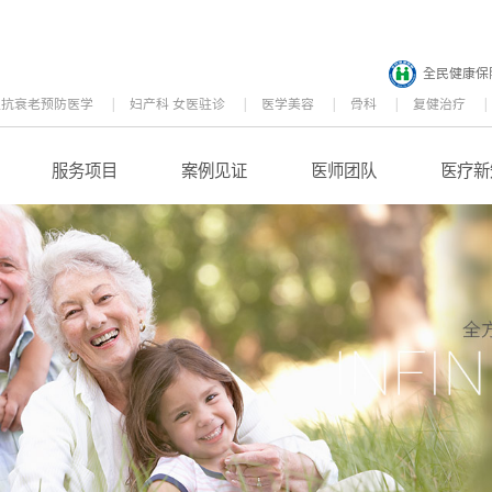
全民健康保
位抗衰老预防医学
妇产科 女医驻诊
医学美容
骨科
复健治疗
服务项目
案例见证
医师团队
医疗新