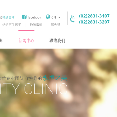
(02)2831-3107
险
特约诊所
facebook
CN
(02)2831-3207
组织再生医学
静脉雷射
尿失禁
知
新闻中心
联络我们