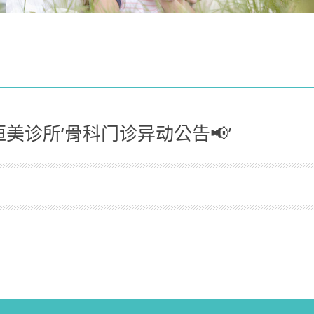
恒美诊所‘骨科门诊异动公告📢’