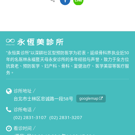
“永恒美诊所”以深耕社区型预防医学为初衷，延续骨科界执业近50
年的名医林永福暨天母永安诊所的多年经验与声誉，致力于全方位
抗衰老、预防医学、妇产科、骨科、复健治疗、医学美容等医疗服
务。
诊所地址
台北市士林区忠诚路一段58号
googlemap
诊所电话
(02) 2831-3107
(02) 2831-3207
看诊时间