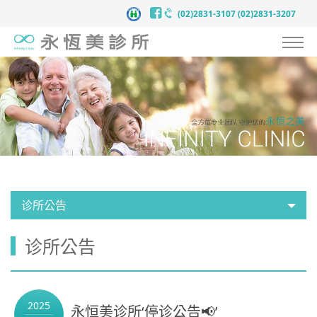
(02)2831-3107
(02)2831-3207
认识永恒美
抗衰老预防医学
服务项目
案例见证
医师团队
诊所公告
医疗新知
诊所公告
新闻中心
联络我们
2025
永恒美诊所‘停诊公告📢’