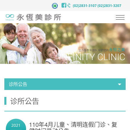
(02)2831-3107
(02)2831-3207
认识永恒美
抗衰老预防医学
服务项目
案例见证
医师团队
诊所公告
医疗新知
诊所公告
新闻中心
联络我们
110年4月儿童、清明连假门诊、复
2021