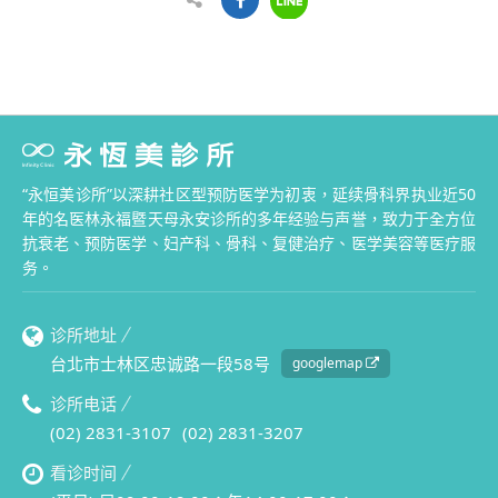
“永恒美诊所”以深耕社区型预防医学为初衷，延续骨科界执业近50
年的名医林永福暨天母永安诊所的多年经验与声誉，致力于全方位
抗衰老、预防医学、妇产科、骨科、复健治疗、医学美容等医疗服
务。
诊所地址
台北市士林区忠诚路一段58号
googlemap
诊所电话
(02) 2831-3107
(02) 2831-3207
看诊时间