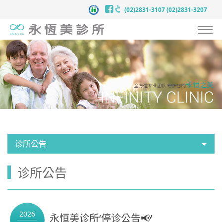
(02)2831-3107
(02)2831-3207
认识永恒美
抗衰老预防医学
服务项目
案例见证
医师团队
诊所公告
医疗新知
诊所公告
新闻中心
联络我们
2026
永恒美诊所‘停诊公告📢’