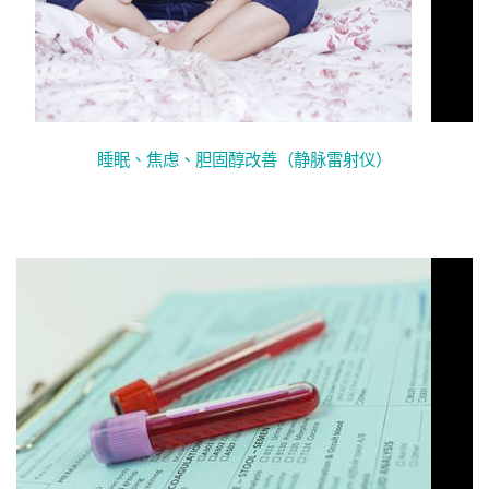
睡眠、焦虑、胆固醇改善（静脉雷射仪）