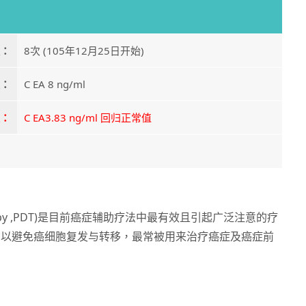
：
8次 (105年12月25日开始)
：
C EA 8 ng/ml
：
C EA3.83 ng/ml 回归正常值
c therapy ,PDT)是目前癌症辅助疗法中最有效且引起广泛注意的疗
，以避免癌细胞复发与转移，最常被用来治疗癌症及癌症前