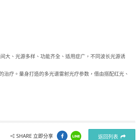
空间大、光源多样、功能齐全、适用症广，不同波长光源诱
效的治疗。量身打造的多光谱雷射光疗参数，借由搭配红光、
。
SHARE 立即分享
返回列表