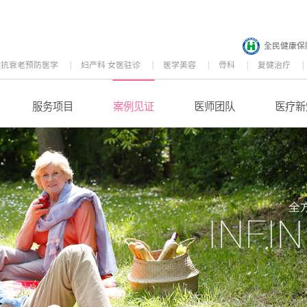
全民健康保
位抗衰老预防医学
妇产科 女医驻诊
医学美容
骨科
复健治疗
服务项目
案例见证
医师团队
医疗新