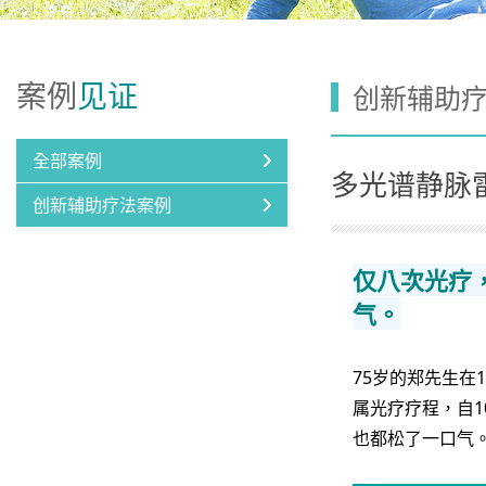
案例
见证
创新辅助
全部案例
多光谱静脉
创新辅助疗法案例
仅八次光疗
气。
75岁的郑先生
属光疗疗程，自1
也都松了一口气