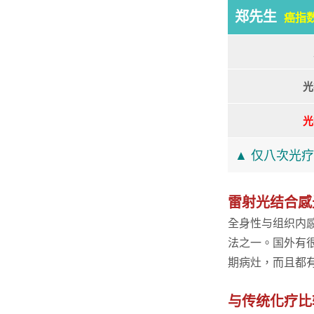
郑先生
癌指
光
光
▲ 仅八次光
雷射光结合感
全身性与组织内感光动力
法之一。国外有
期病灶，而且都
与传统化疗比