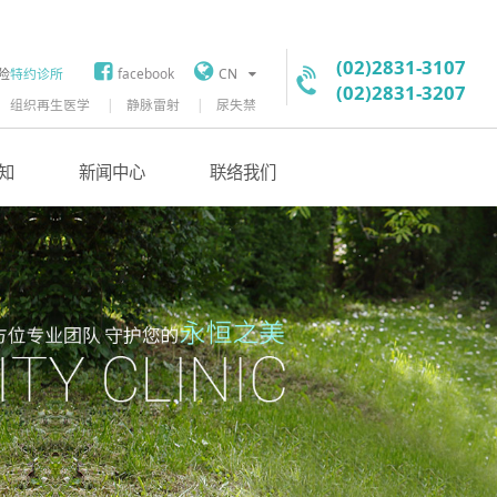
(02)2831-3107
险
特约诊所
facebook
CN
(02)2831-3207
组织再生医学
静脉雷射
尿失禁
知
新闻中心
联络我们