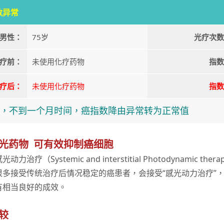
数异常
男性：
75岁
光疗次数
疗前：
未使用化疗药物
指数
疗后：
未使用化疗药物
指数
疗，不到一个月时间，癌指数降由异常转为正常值
光药物 可有效抑制癌细胞
治疗（Systemic and interstitial Photodynami
很多接受传统治疗后情况稳定的癌患者，会接受“感光动力治疗”
有相当良好的成效。
较