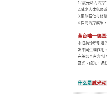
1.“感光动力治疗
2.减少人体免疫
3.更能强化与修
4.提高治疗成果
全台唯一德国
永恒美诊所引进
发不同生理作用
完美结合东方“针
蓝光、绿光、远
什么是
感光动