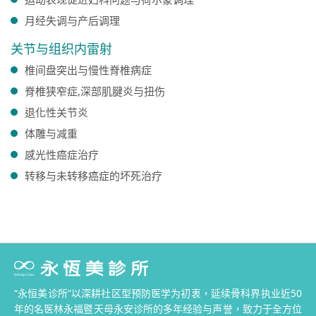
月经失调与产后调理
关节与组织内雷射
椎间盘突出与慢性脊椎病症
脊椎狭窄症,深部肌腱炎与扭伤
退化性关节炎
体雕与减重
感光性癌症治疗
转移与未转移癌症的坏死治疗
“永恒美诊所”以深耕社区型预防医学为初衷，延续骨科界执业近50
年的名医林永福暨天母永安诊所的多年经验与声誉，致力于全方位