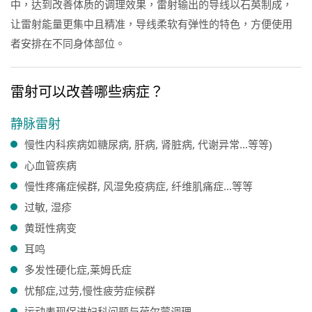
中，达到改善体质的调理效果，雷射输出的导线以石英制成，
让雷射能量更集中且精准，导线柔软有弹性的特色，方便使用
者安排在不同身体部位。
雷射可以改善哪些病症？
静脉雷射
慢性内科疾病如糖尿病, 肝病, 肾脏病, 代谢异常…等等)
心血管疾病
慢性疼痛症候群, 风湿免疫病症, 纤维肌痛症…等等
过敏, 湿疹
黄斑性病变
耳鸣
多发性硬化症,莱姆氏症
忧郁症,过劳,慢性疲劳症候群
运动表现促进妇科问题与荷尔蒙调理