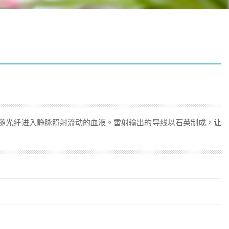
随光纤进入静脉照射流动的血液。雷射输出的导线以石英制成，让