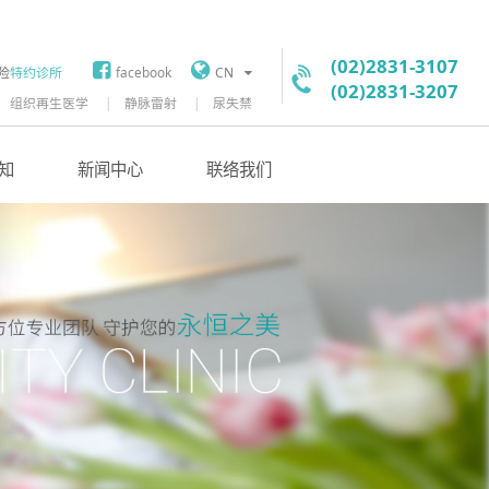
(02)2831-3107
险
特约诊所
facebook
CN
(02)2831-3207
组织再生医学
静脉雷射
尿失禁
知
新闻中心
联络我们