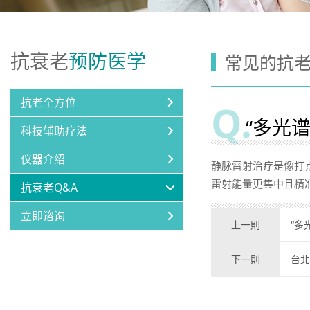
抗衰老
预防医学
常见的抗
抗老全方位
“多光
科技辅助疗法
仪器介绍
静脉雷射治疗是像打
雷射能量更集中且精
抗衰老Q&A
立即谘询
上一則
“多
下一則
台北