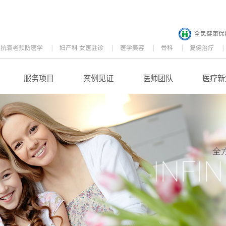
全民健康保
位抗衰老预防医学
妇产科 女医驻诊
医学美容
骨科
复健治疗
服务项目
案例见证
医师团队
医疗新