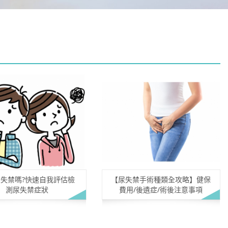
失禁嗎?快速自我評估檢
【尿失禁手術種類全攻略】健保
測尿失禁症狀
費用/後遺症/術後注意事項