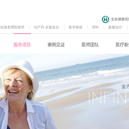
全民健康保
位抗衰老预防医学
妇产科 女医驻诊
医学美容
骨科
复健治疗
服务项目
案例见证
医师团队
医疗新