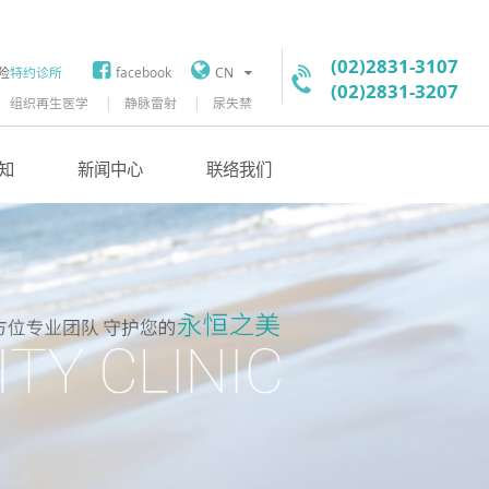
(02)2831-3107
险
特约诊所
facebook
CN
(02)2831-3207
组织再生医学
静脉雷射
尿失禁
知
新闻中心
联络我们