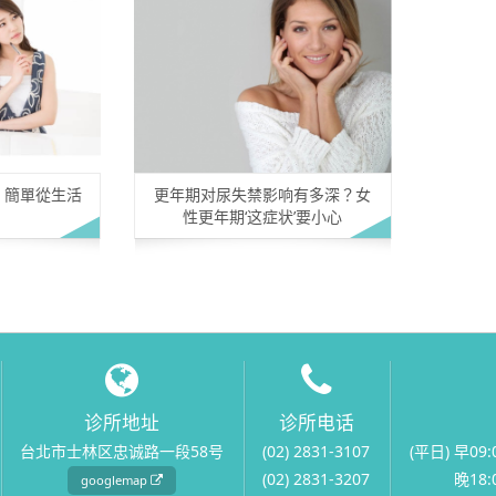
 簡單從生活
更年期对尿失禁影响有多深？女
性更年期‘这症状’要小心
诊所地址
诊所电话
台北市士林区忠诚路一段58号
(02) 2831-3107
(平日) 早09:
(02) 2831-3207
晚18:0
googlemap