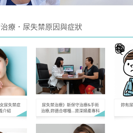
術治療．尿失禁原因與症狀
婦女尿失禁症
尿失禁治療》新保守治療&手術
妳有尿
義介紹
治療,妳適合哪種...資深婦產專科