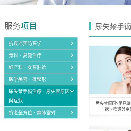
服务
项目
尿失禁手
抗衰老预防医学
骨科．复健治疗
妇产科．女医驻诊
医学美容．微整形
尿失禁手術治療．尿失禁原因
與症狀
尿失禁原因>常見
狀、種類與定
抗老全方位．静脉雷射